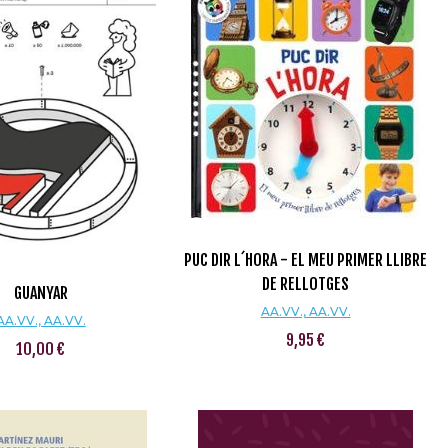
PUC DIR L´HORA - EL MEU PRIMER LLIBRE
DE RELLOTGES
GUANYAR
AA.VV., AA.VV.
AA.VV., AA.VV.
9,95 €
10,00 €