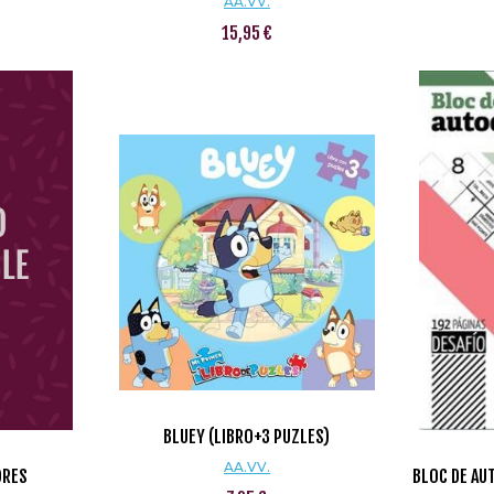
AA.VV.
15,95 €
BLUEY (LIBRO+3 PUZLES)
AA.VV.
DRES
BLOC DE AU