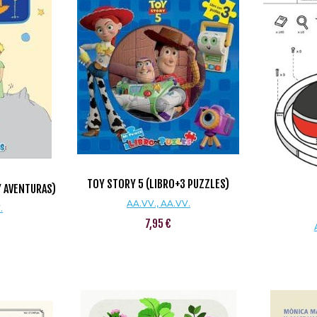
TOY STORY 5 (LIBRO+3 PUZZLES)
Y AVENTURAS)
AA.VV., AA.VV.
.
7,95 €