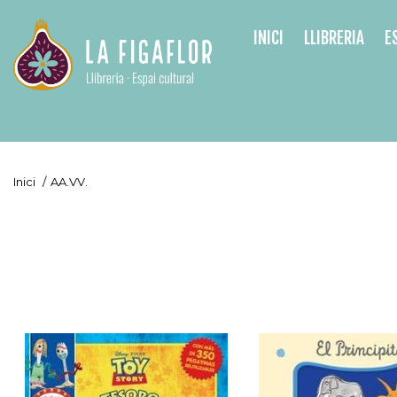
INICI
LLIBRERIA
E
Inici
/
AA.VV.