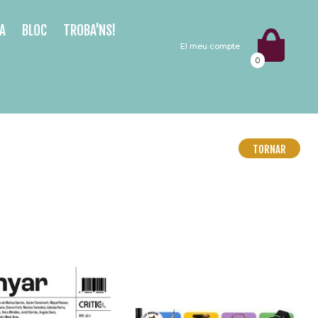
A
BLOC
TROBA'NS!
El meu compte
0
TORNAR