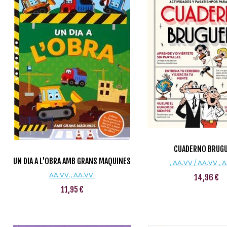
CUADERNO BRUG
UN DIA A L'OBRA AMB GRANS MAQUINES
, AA.VV / AA.VV., 
AA.VV., AA.VV.
14,96 €
11,95 €