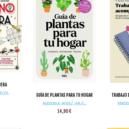
UERA
AA.VV.
GUÍA DE PLANTAS PARA TU HOGAR
TRABAJO 
Autores e, Arios / , AA.V...
Martín
14,90 €