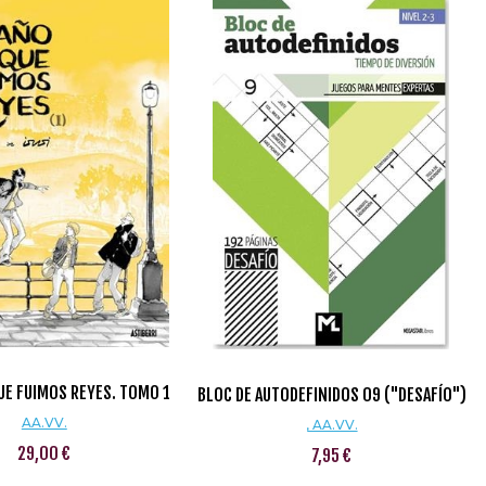
UE FUIMOS REYES. TOMO 1
BLOC DE AUTODEFINIDOS 09 ("DESAFÍO")
AA.VV.
, AA.VV.
29,00 €
7,95 €