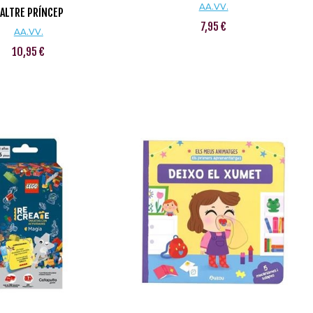
AA.VV.
'ALTRE PRÍNCEP
7,95 €
AA.VV.
10,95 €