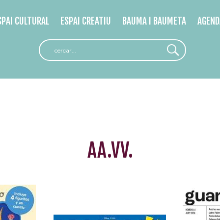
SPAI CULTURAL
ESPAI CREATIU
BAUMA I BAUMETA
AGEND
AA.VV.