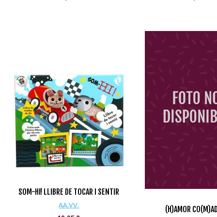
SOM-HI! LLIBRE DE TOCAR I SENTIR
AA.VV.
(H)AMOR CO(M)A