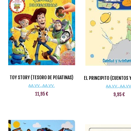
TOY STORY (TESORO DE PEGATINAS)
EL PRINCIPITO (CUENTOS 
AA.VV., AA.VV.
AA.VV., AA.VV
11,95 €
9,95 €