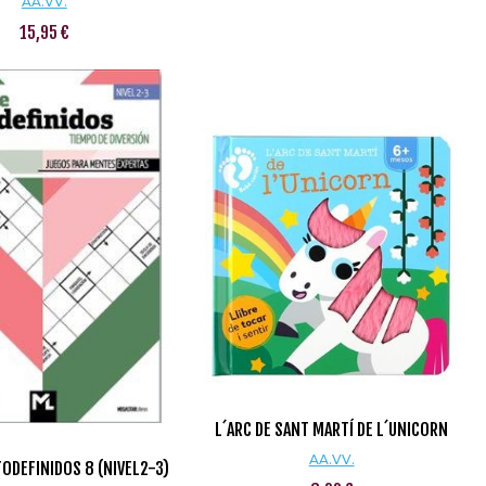
AA.VV.
15,95 €
L´ARC DE SANT MARTÍ DE L´UNICORN
AA.VV.
TODEFINIDOS 8 (NIVEL2-3)