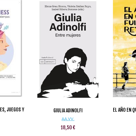
ES, JUEGOS Y
EL AÑO EN Q
GIULIA ADINOLFI
S
AA.VV.
18,50 €