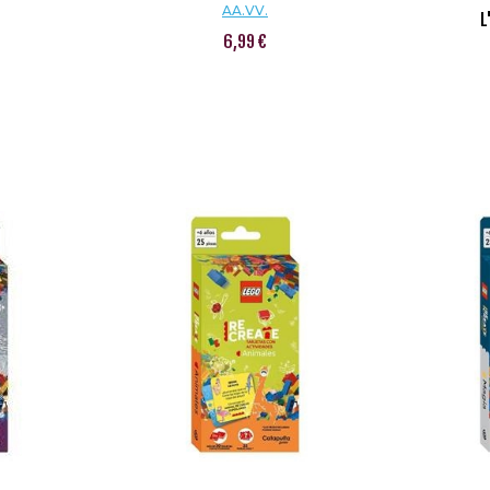
AA.VV.
L
6,99 €