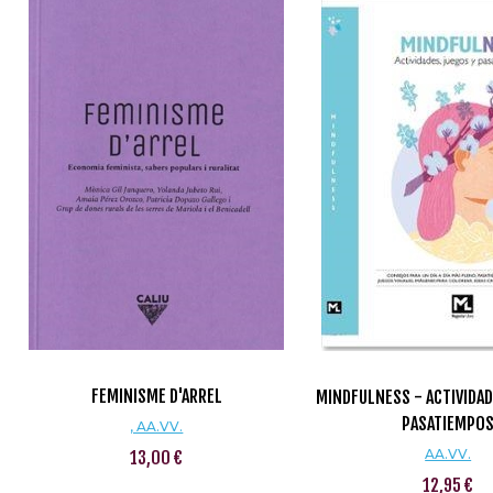
FEMINISME D'ARREL
MINDFULNESS - ACTIVIDAD
PASATIEMPO
, AA.VV.
AA.VV.
13,00 €
12,95 €