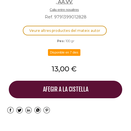
, AA.VV.
Caliu entre nosaltres
Ref. 9791399012828
Veure altres productes del mateix autor
Pes:
100 gr
Disponible en 7 dies
13,00 €
AFEGIR A LA CISTELLA