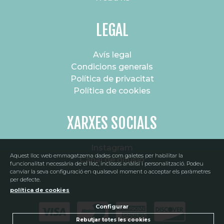
LEGAL
Avís legal
Condicions generals
Política de privacitat
Política de cookies
XARXES SOCIALS
Instagram
Aquest lloc web emmagatzema dades com galetes per habilitar la
Canal de difusió
SUBSCRIU-TE AL NOSTRE BUTLLETÍ
funcionalitat necessària de el lloc, inclosos anàlisi i personalització. Podeu
canviar la seva configuració en qualsevol moment o acceptar els paràmetres
per defecte.
política de cookies
Configurar
He llegit, comprenc i accepto la
política de privacitat
Rebutjar totes les cookies