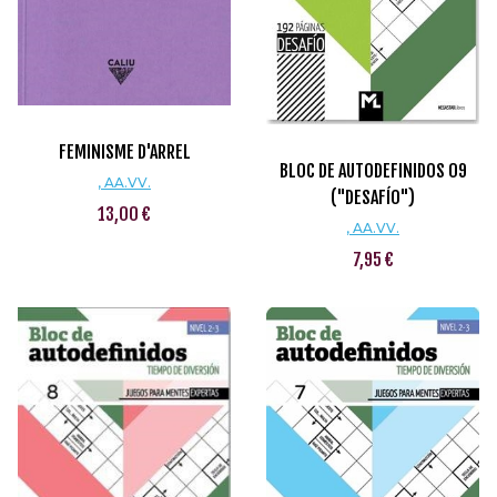
FEMINISME D'ARREL
BLOC DE AUTODEFINIDOS 09
, AA.VV.
("DESAFÍO")
13,00 €
, AA.VV.
7,95 €