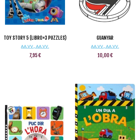
TOY STORY 5 (LIBRO+3 PUZZLES)
GUANYAR
AA.VV., AA.VV.
AA.VV., AA.VV.
7,95 €
10,00 €