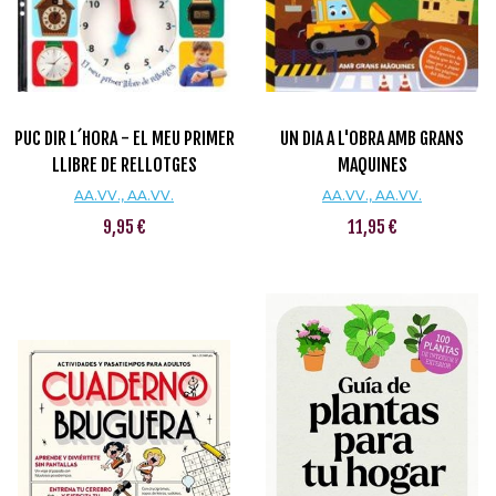
PUC DIR L´HORA - EL MEU PRIMER
UN DIA A L'OBRA AMB GRANS
LLIBRE DE RELLOTGES
MAQUINES
AA.VV., AA.VV.
AA.VV., AA.VV.
9,95 €
11,95 €