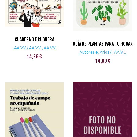
CUADERNO BRUGUERA
GUÍA DE PLANTAS PARA TU HOGAR
, AA.VV / AA.VV., AA.VV.
Autores e, Arios / , AA.V...
14,96 €
14,90 €