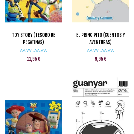
TOY STORY (TESORO DE
EL PRINCIPITO (CUENTOS Y
PEGATINAS)
AVENTURAS)
AA.VV., AA.VV.
AA.VV., AA.VV.
11,95 €
9,95 €