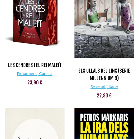
LES CENDRES I EL REI MALEÏT
ELS ULLALS DEL LINX (SÈRIE
Broadbent, Carissa
MILLENNIUM 8)
23,90 €
Smirnoff, Karin
22,90 €