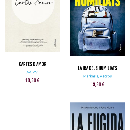
CARTES D'AMOR
LA IRA DELS HUMILIATS
AA.VV.
Màrkaris, Petros
18,90 €
19,90 €