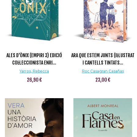
ALES D'ÒNIX (EMPIRI 3) EDICIÓ
ARA QUE ESTEM JUNTS (IL·LUSTRAT
COL·LECCIONISTA ENRI...
I CANTELLS TINTATS...
Yarros, Rebecca
Roc Casagran Casañas
26,90 €
23,00 €