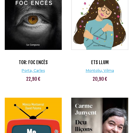
TOR: FOC ENCÈS
ETS LLUM
Porta, Carles
Montoliu, Vilma
22,90 €
20,90 €