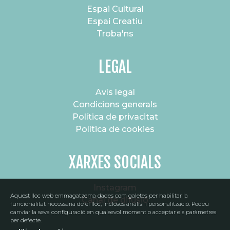
Espai Cultural
Espai Creatiu
Troba'ns
LEGAL
Avís legal
Condicions generals
Política de privacitat
Política de cookies
XARXES SOCIALS
Instagram
Aquest lloc web emmagatzema dades com galetes per habilitar la
Canal de difusió
funcionalitat necessària de el lloc, inclosos anàlisi i personalització. Podeu
canviar la seva configuració en qualsevol moment o acceptar els paràmetres
per defecte.