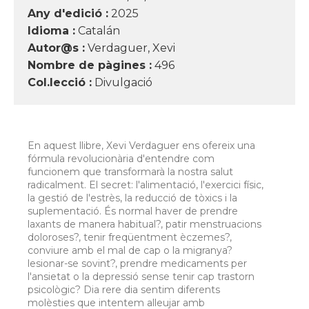
Any d'edició :
2025
Idioma :
Catalán
Autor@s :
Verdaguer, Xevi
Nombre de pàgines :
496
Col.lecció :
Divulgació
En aquest llibre, Xevi Verdaguer ens ofereix una
fórmula revolucionària d'entendre com
funcionem que transformarà la nostra salut
radicalment. El secret: l'alimentació, l'exercici físic,
la gestió de l'estrès, la reducció de tòxics i la
suplementació. És normal haver de prendre
laxants de manera habitual?, patir menstruacions
doloroses?, tenir freqüentment èczemes?,
conviure amb el mal de cap o la migranya?
lesionar-se sovint?, prendre medicaments per
l'ansietat o la depressió sense tenir cap trastorn
psicològic? Dia rere dia sentim diferents
molèsties que intentem alleujar amb