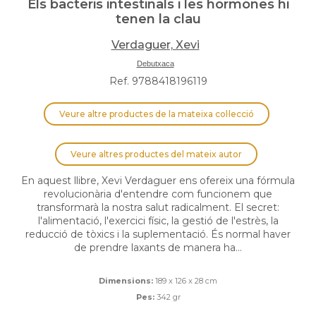
Els bacteris intestinals i les hormones hi
tenen la clau
Verdaguer, Xevi
Debutxaca
Ref. 9788418196119
Veure altre productes de la mateixa col·lecció
Veure altres productes del mateix autor
En aquest llibre, Xevi Verdaguer ens ofereix una fórmula
revolucionària d'entendre com funcionem que
transformarà la nostra salut radicalment. El secret:
l'alimentació, l'exercici físic, la gestió de l'estrès, la
reducció de tòxics i la suplementació. És normal haver
de prendre laxants de manera ha...
Dimensions:
189 x 126 x 28 cm
Pes:
342 gr