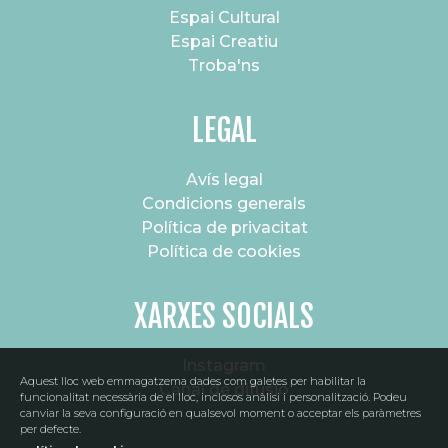
Espai Cultural
Espai Creatiu
Troba'ns
LEGAL
Avís legal
Condicions generals
Política de privacitat
Política de cookies
XARXES SOCIALS
Instagram
Aquest lloc web emmagatzema dades com galetes per habilitar la
Canal de difusió
funcionalitat necessària de el lloc, inclosos anàlisi i personalització. Podeu
canviar la seva configuració en qualsevol moment o acceptar els paràmetres
per defecte.