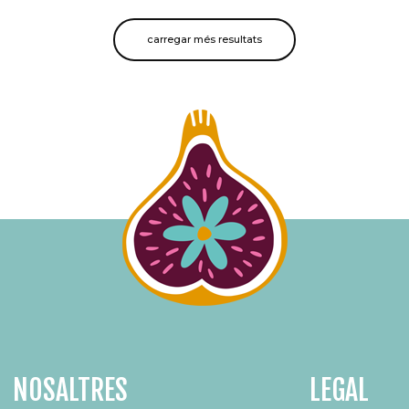
carregar més resultats
NOSALTRES
LEGAL