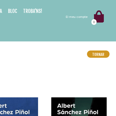
A
BLOC
TROBA'NS!
El meu compte
0
TORNAR