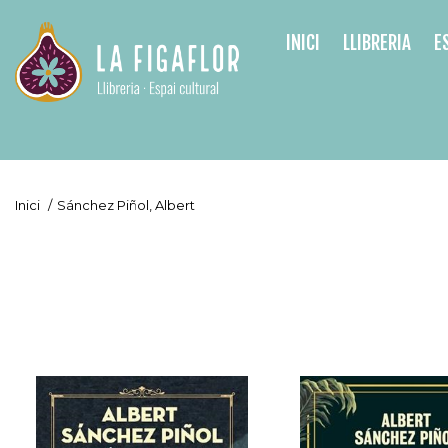
INICI
LLIBRERIA
E
Inici
/
Sánchez Piñol, Albert