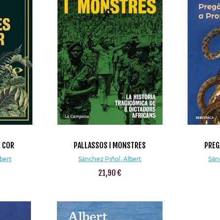
L COR
PALLASSOS I MONSTRES
PREG
bert
Sánchez Piñol, Albert
Sán
21,90 €