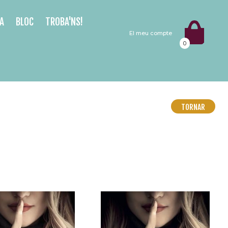
A
BLOC
TROBA'NS!
El meu compte
0
TORNAR