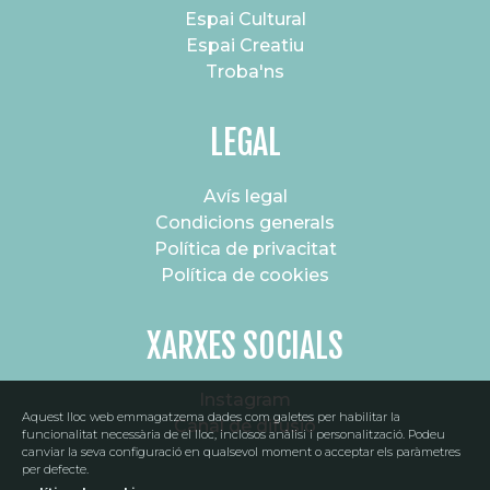
Espai Cultural
Espai Creatiu
Troba'ns
LEGAL
Avís legal
Condicions generals
Política de privacitat
Política de cookies
XARXES SOCIALS
Instagram
Aquest lloc web emmagatzema dades com galetes per habilitar la
Canal de difusió
funcionalitat necessària de el lloc, inclosos anàlisi i personalització. Podeu
canviar la seva configuració en qualsevol moment o acceptar els paràmetres
per defecte.