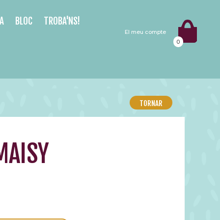
A
BLOC
TROBA'NS!
El meu compte
0
TORNAR
 MAISY