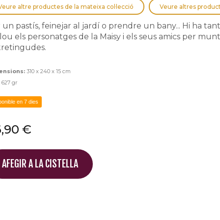
Veure altre productes de la mateixa col·lecció
Veure altres produc
 un pastís, feinejar al jardí o prendre un bany... Hi ha tante
lou els personatges de la Maisy i els seus amics per muntar
retingudes.
ensions:
310 x 240 x 15 cm
:
627 gr
ponible en 7 dies
,90 €
AFEGIR A LA CISTELLA