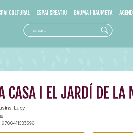
SPAI CULTURAL
ESPAI CREATIU
BAUMA I BAUMETA
AGEND
A CASA I EL JARDÍ DE LA
sins, Lucy
el
. 9788411583398