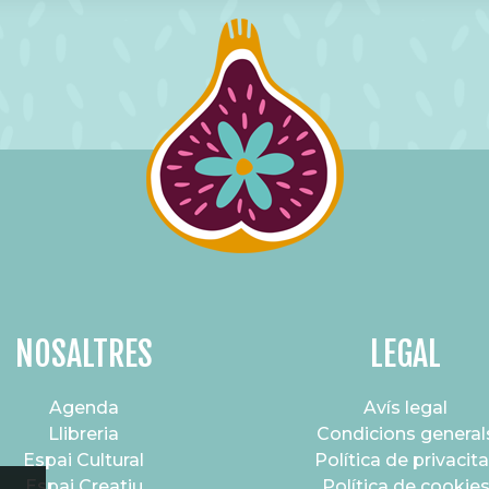
NOSALTRES
LEGAL
Agenda
Avís legal
Llibreria
Condicions general
Espai Cultural
Política de privacita
Espai Creatiu
Política de cookie