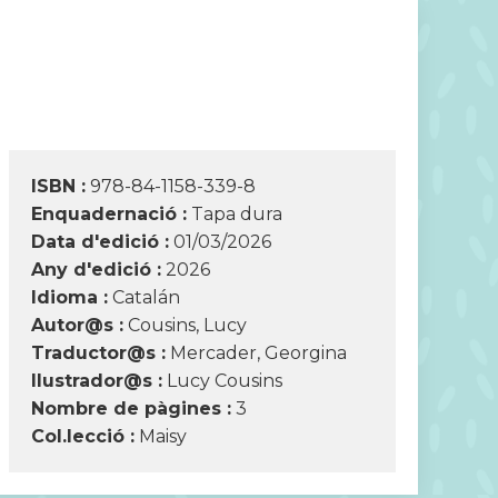
ISBN :
978-84-1158-339-8
Enquadernació :
Tapa dura
Data d'edició :
01/03/2026
Any d'edició :
2026
Idioma :
Catalán
Autor@s :
Cousins, Lucy
Traductor@s :
Mercader, Georgina
Ilustrador@s :
Lucy Cousins
Nombre de pàgines :
3
Col.lecció :
Maisy