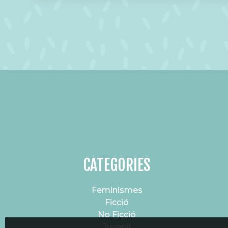
CATEGORIES
Feminismes
Ficció
No Ficció
Juvenil