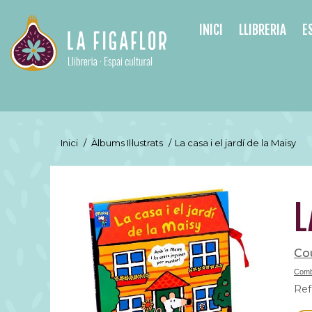
INICI
LLIBRERIA
E
Inici
/
Àlbums Il·lustrats
/
La casa i el jardí de la Maisy
L
Cou
Comb
Ref