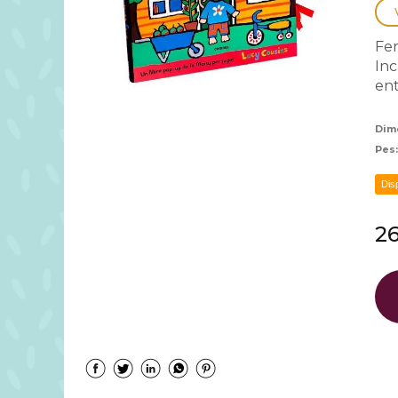
Fer
Inc
ent
Dim
Pes
Dis
26