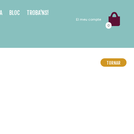
A
BLOC
TROBA'NS!
El meu compte
0
TORNAR