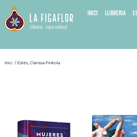
INICI
LLIBRERIA
E
Inici
/
Estés, Clarissa Pinkola