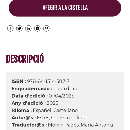
AFEGIR A LA CISTELLA
DESCRIPCIÓ
ISBN :
978-84-1314-587-7
Enquadernació :
Tapa dura
Data d'edició :
01/04/2025
Any d'edició :
2025
Idioma :
Español, Castellano
Autor@s :
Estés, Clarissa Pinkola
Traductor@s :
Menini Pagès, María Antonia