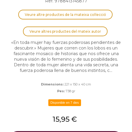
Ref. 9788413145877
Veure altre productes de la mateixa col·lecció
Veure altres productes del mateix autor
«En toda mujer hay fuerzas poderosas pendientes de
descubrir.» Mujeres que corren con los lobos es un
fascinante mosaico de historias que nos ofrece una
nueva visión de lo femenino y de sus posibilidades.
Dentro de toda mujer alienta una vida secreta, una
fuerza poderosa llena de buenos instintos, c...
Dimensions:
221 x 150 x 40 cm
Pes:
738 gr
Disponible en 7 dies
15,95 €