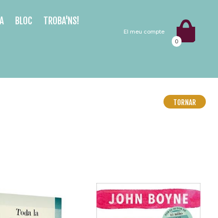
A
BLOC
TROBA'NS!
El meu compte
0
TORNAR