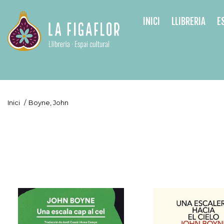
INICI
LLIBRERIA
E
Inici
/
Boyne, John