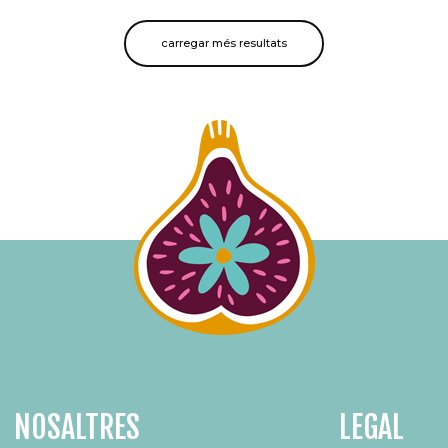
carregar més resultats
NOSALTRES
LEGAL