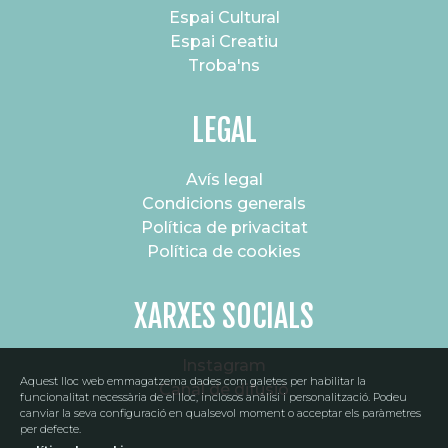
Espai Cultural
Espai Creatiu
Troba'ns
LEGAL
Avís legal
Condicions generals
Política de privacitat
Política de cookies
XARXES SOCIALS
Instagram
Aquest lloc web emmagatzema dades com galetes per habilitar la
Canal de difusió
funcionalitat necessària de el lloc, inclosos anàlisi i personalització. Podeu
canviar la seva configuració en qualsevol moment o acceptar els paràmetres
per defecte.