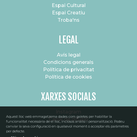
Espai Cultural
Espai Creatiu
Troba'ns
LEGAL
Avís legal
Condicions generals
Política de privacitat
Política de cookies
XARXES SOCIALS
Instagram
Aquest lloc web emmagatzema dades com galetes per habilitar la
Canal de difusió
SUBSCRIU-TE AL NOSTRE BUTLLETÍ
funcionalitat necessària de el lloc, inclosos anàlisi i personalització. Podeu
canviar la seva configuració en qualsevol moment o acceptar els paràmetres
per defecte.