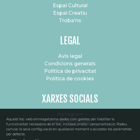
Espai Cultural
Espai Creatiu
Troba'ns
LEGAL
Avís legal
Condicions generals
Política de privacitat
Política de cookies
XARXES SOCIALS
Instagram
Aquest lloc web emmagatzema dades com galetes per habilitar la
Canal de difusió
funcionalitat necessària de el lloc, inclosos anàlisi i personalització. Podeu
canviar la seva configuració en qualsevol moment o acceptar els paràmetres
per defecte.