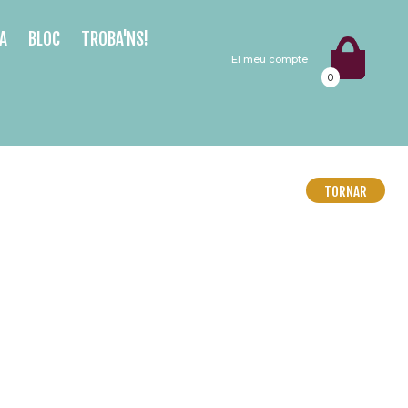
A
BLOC
TROBA'NS!
El meu compte
0
TORNAR