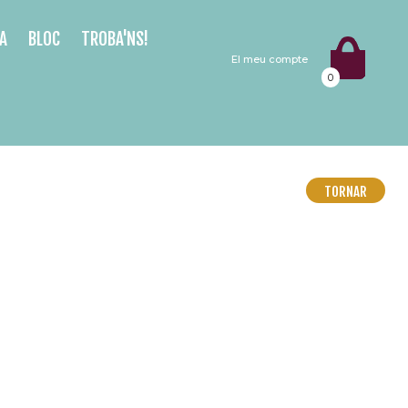
A
BLOC
TROBA'NS!
El meu compte
0
TORNAR