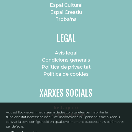
Espai Cultural
Espai Creatiu
Troba'ns
LEGAL
Avís legal
Condicions generals
Política de privacitat
Política de cookies
XARXES SOCIALS
Instagram
Aquest lloc web emmagatzema dades com galetes per habilitar la
Canal de difusió
funcionalitat necessària de el lloc, inclosos anàlisi i personalització. Podeu
canviar la seva configuració en qualsevol moment o acceptar els paràmetres
per defecte.