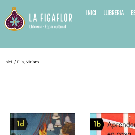
INICI
LLIBRERIA
E
Inici
/
Elia, Miriam