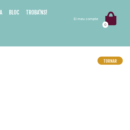
A
BLOC
TROBA'NS!
El meu compte
0
TORNAR