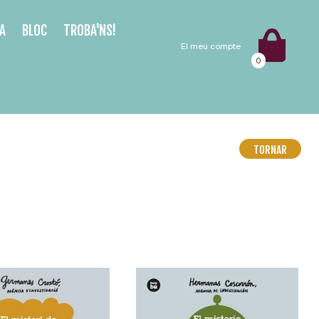
A
BLOC
TROBA'NS!
El meu compte
0
TORNAR