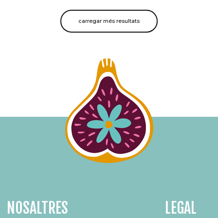
carregar més resultats
NOSALTRES
LEGAL