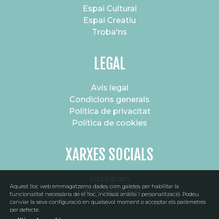
Espai Cultural
Espai Creatiu
Troba'ns
LEGAL
Avís legal
Condicions generals
Política de privacitat
Política de cookies
XARXES SOCIALS
Instagram
Aquest lloc web emmagatzema dades com galetes per habilitar la
Canal de difusió
funcionalitat necessària de el lloc, inclosos anàlisi i personalització. Podeu
canviar la seva configuració en qualsevol moment o acceptar els paràmetres
per defecte.