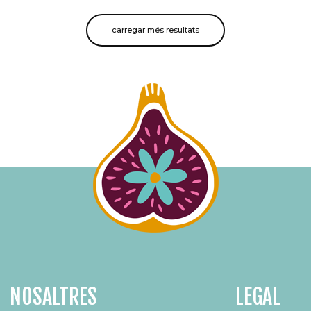
carregar més resultats
NOSALTRES
LEGAL