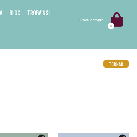
A
BLOC
TROBA'NS!
El meu compte
0
TORNAR