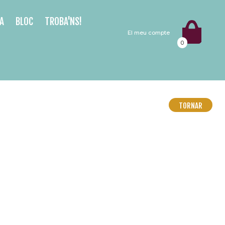
A
BLOC
TROBA'NS!
El meu compte
0
TORNAR