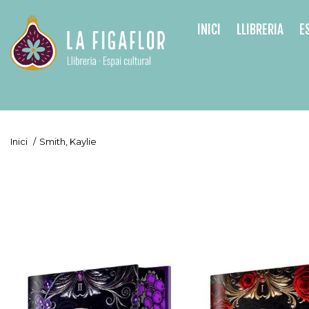
INICI
LLIBRERIA
E
Inici
/
Smith, Kaylie