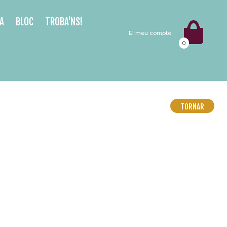
A
BLOC
TROBA'NS!
El meu compte
0
TORNAR