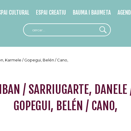
SPAI CULTURAL
ESPAI CREATIU
BAUMA I BAUMETA
AGEND
uren, Karmele / Gopegui, Belén / Cano,
 IBAN / SARRIUGARTE, DANELE 
GOPEGUI, BELÉN / CANO,