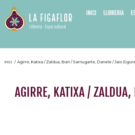
INICI
LLIBRERIA
E
Inici
/
Agirre, Katixa / Zaldua, Iban / Sarriugarte, Danele / Jaio Eig
AGIRRE, KATIXA / ZALDUA,