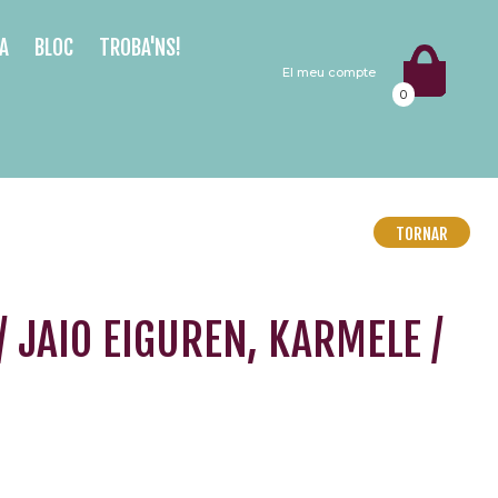
A
BLOC
TROBA'NS!
El meu compte
0
TORNAR
/ JAIO EIGUREN, KARMELE /