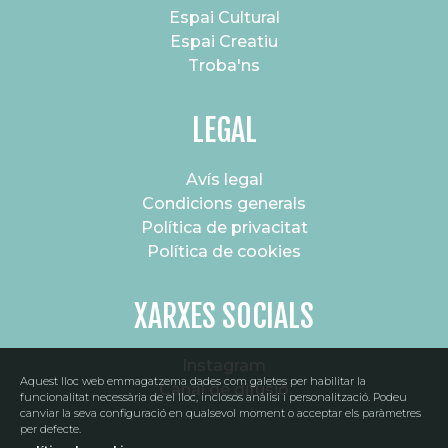
Espai Cultural
Espai Creatiu
Troba'ns
LEGAL
Avís legal
Condicions generals
Política de privacitat
Política de cookies
XARXES SOCIALS
Instagram
Aquest lloc web emmagatzema dades com galetes per habilitar la
Canal de difusió
funcionalitat necessària de el lloc, inclosos anàlisi i personalització. Podeu
canviar la seva configuració en qualsevol moment o acceptar els paràmetres
per defecte.