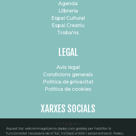
Agenda
Llibreria
Espai Cultural
Espai Creatiu
Troba'ns
LEGAL
Avís legal
Condicions generals
Política de privacitat
Política de cookies
XARXES SOCIALS
Instagram
Aquest lloc web emmagatzema dades com galetes per habilitar la
Canal de difusió
funcionalitat necessària de el lloc, inclosos anàlisi i personalització. Podeu