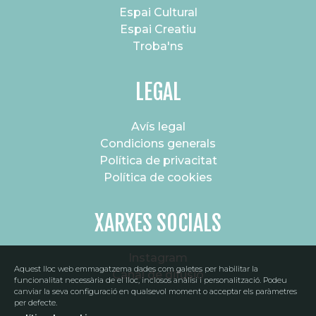
Espai Cultural
Espai Creatiu
Troba'ns
LEGAL
Avís legal
Condicions generals
Política de privacitat
Política de cookies
XARXES SOCIALS
Instagram
Aquest lloc web emmagatzema dades com galetes per habilitar la
Canal de difusió
funcionalitat necessària de el lloc, inclosos anàlisi i personalització. Podeu
canviar la seva configuració en qualsevol moment o acceptar els paràmetres
per defecte.