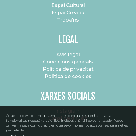
Espai Cultural
Espai Creatiu
Troba'ns
LEGAL
Avís legal
Condicions generals
Política de privacitat
Política de cookies
XARXES SOCIALS
Instagram
Aquest lloc web emmagatzema dades com galetes per habilitar la
Canal de difusió
funcionalitat necessària de el lloc, inclosos anàlisi i personalització. Podeu
canviar la seva configuració en qualsevol moment o acceptar els paràmetres
per defecte.