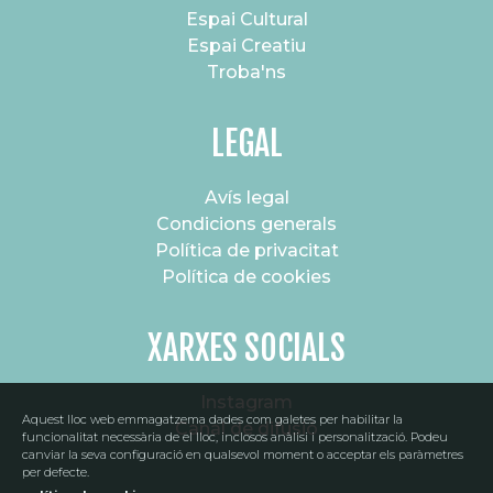
Espai Cultural
Espai Creatiu
Troba'ns
LEGAL
Avís legal
Condicions generals
Política de privacitat
Política de cookies
XARXES SOCIALS
Instagram
Aquest lloc web emmagatzema dades com galetes per habilitar la
Canal de difusió
funcionalitat necessària de el lloc, inclosos anàlisi i personalització. Podeu
canviar la seva configuració en qualsevol moment o acceptar els paràmetres
per defecte.