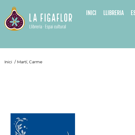
INICI
LLIBRERIA
E
Inici
/
Martí, Carme