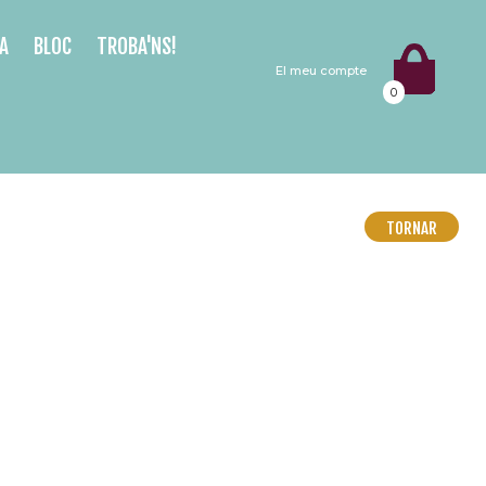
A
BLOC
TROBA'NS!
El meu compte
0
TORNAR