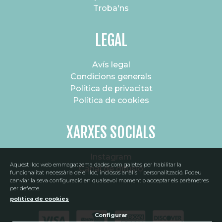
Troba'ns
LEGAL
Avís legal
Condicions generals
Política de privacitat
Política de cookies
XARXES SOCIALS
Instagram
Aquest lloc web emmagatzema dades com galetes per habilitar la
Canal de difusió
SUBSCRIU-TE AL NOSTRE BUTLLETÍ
funcionalitat necessària de el lloc, inclosos anàlisi i personalització. Podeu
canviar la seva configuració en qualsevol moment o acceptar els paràmetres
per defecte.
política de cookies
Configurar
He llegit, comprenc i accepto la
política de privacitat