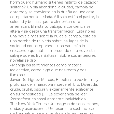
hormiguero humano si tienes instinto de cazador
solitario? Un día abandona la ciudad, cambia de
entorno y se convierte en la dueña de una casa
completamente aislada. Allí solo están el pastor, la
soledad y bestias que te alimentan o te
amenazan. El instinto trabaja, la conciencia se
altera y se gesta una transformación. Esta no es
una novela más sobre la huida al campo, esto es
una bomba de relojería sobre las llagas de la
sociedad contemporánea, una narración in
crescendo que aúlla a merced de esta novelista
salvaje que es Eva Baltasar. Sobre sus anteriores
novelas se dijo:
«Maneja los sentimientos como material
radioactivo, como algo que nos mata y nos
ilumina.»
Javier Rodríguez Marcos, Babelia «La voz íntima y
profunda de la narradora mueve el libro. Divertida,
cruda, brutal, oscura y extrañamente edificante
en su honestidad [...]. La experiencia de leer
Permafrost es absolutamente inolvidable.»
The New York Times «Un magma de sensaciones,
dudas y aspiraciones. Un tesoro. Lo sustancioso
de Permafrost se encuentra en la brecha entre