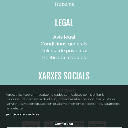
Troba'ns
LEGAL
Avís legal
Condicions generals
Política de privacitat
Política de cookies
XARXES SOCIALS
Instagram
Aquest lloc web emmagatzema dades com galetes per habilitar la
Canal de difusió
funcionalitat necessària de el lloc, inclosos anàlisi i personalització. Podeu
canviar la seva configuració en qualsevol moment o acceptar els paràmetres
per defecte.
política de cookies
Configurar