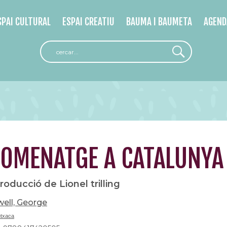
SPAI CULTURAL
ESPAI CREATIU
BAUMA I BAUMETA
AGEND
OMENATGE A CATALUNYA
troducció de Lionel trilling
ell, George
utxaca