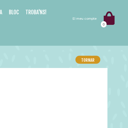
A
BLOC
TROBA'NS!
El meu compte
0
TORNAR