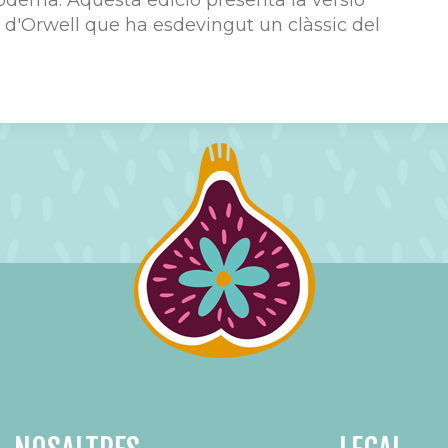
moderna. Aquesta edició presenta la versió
t d'Orwell que ha esdevingut un clàssic del