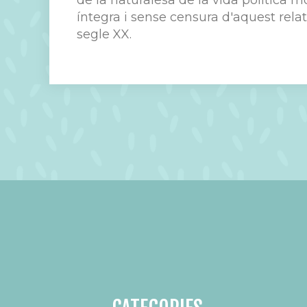
de la naturalesa de la vida política 
íntegra i sense censura d'aquest rela
segle XX.