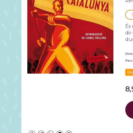
Ref
És 
dir
dur
Dim
Pes
Dis
8,