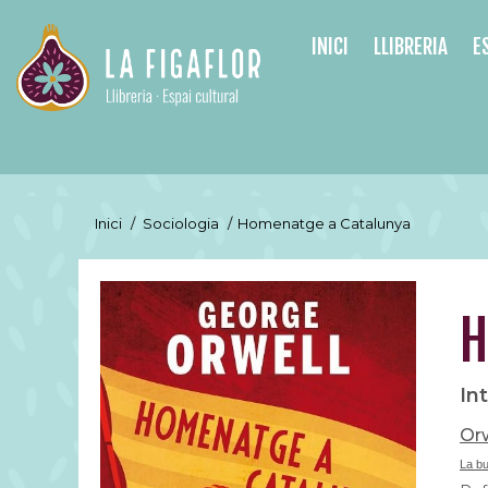
INICI
LLIBRERIA
E
Inici
/
Sociologia
/
Homenatge a Catalunya
H
In
Orw
La b