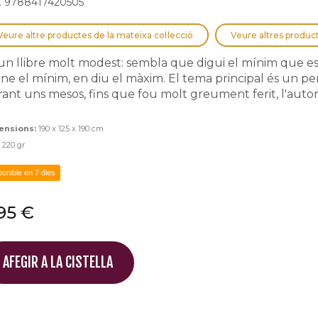
. 9788417420505
Veure altre productes de la mateixa col·lecció
Veure altres produc
un llibre molt modest: sembla que digui el mínim que es
-ne el mínim, en diu el màxim. El tema principal és un pe
ant uns mesos, fins que fou molt greument ferit, l'autor ll
ensions:
190 x 125 x 190 cm
:
220 gr
ponible en 7 dies
95 €
AFEGIR A LA CISTELLA