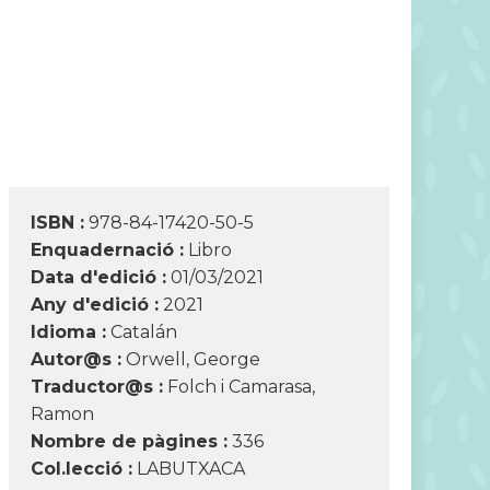
ISBN :
978-84-17420-50-5
Enquadernació :
Libro
Data d'edició :
01/03/2021
Any d'edició :
2021
Idioma :
Catalán
Autor@s :
Orwell, George
Traductor@s :
Folch i Camarasa,
Ramon
Nombre de pàgines :
336
Col.lecció :
LABUTXACA