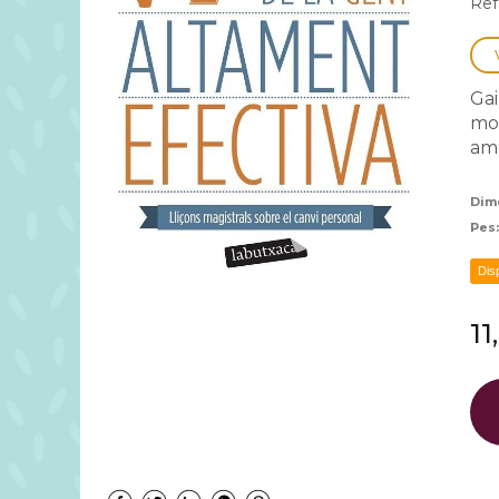
Ref
Gai
mol
ame
Dim
Pes
Dis
11