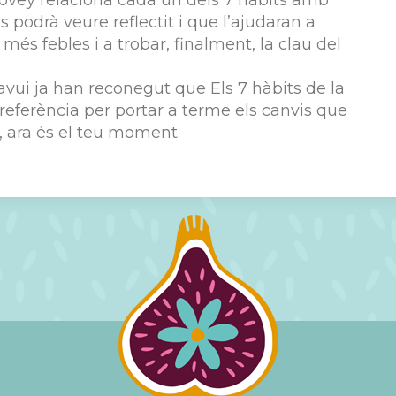
, Covey relaciona cada un dels 7 hàbits amb
s podrà veure reflectit i que l’ajudaran a
més febles i a trobar, finalment, la clau del
’avui ja han reconegut que Els 7 hàbits de la
 referència per portar a terme els canvis que
t, ara és el teu moment.