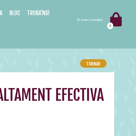
A
BLOC
TROBA'NS!
El meu compte
0
TORNAR
 ALTAMENT EFECTIVA