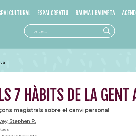
SPAI CULTURAL
ESPAI CREATIU
BAUMA I BAUMETA
AGEND
iva
LS 7 HÀBITS DE LA GENT
içons magistrals sobre el canvi personal
ey, Stephen R.
utxaca