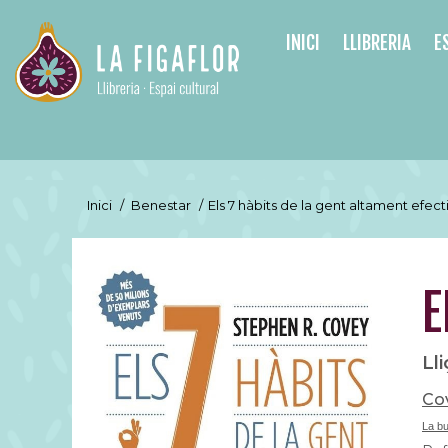
INICI
LLIBRERIA
E
Inici
/
Benestar
/
Els 7 hàbits de la gent altament efect
E
Ll
Cov
La b