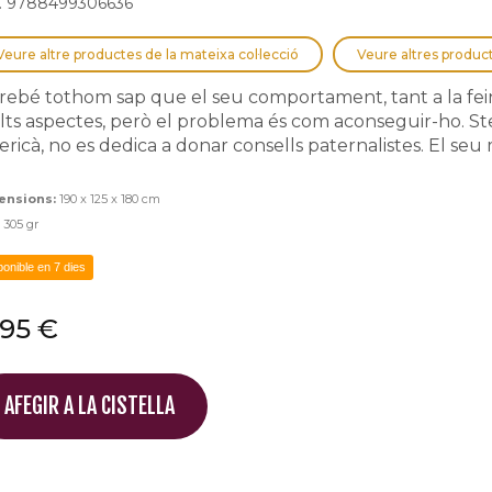
. 9788499306636
Veure altre productes de la mateixa col·lecció
Veure altres produc
rebé tothom sap que el seu comportament, tant a la feina
ts aspectes, però el problema és com aconseguir-ho. St
ricà, no es dedica a donar consells paternalistes. El seu mè
ensions:
190 x 125 x 180 cm
:
305 gr
ponible en 7 dies
,95 €
AFEGIR A LA CISTELLA