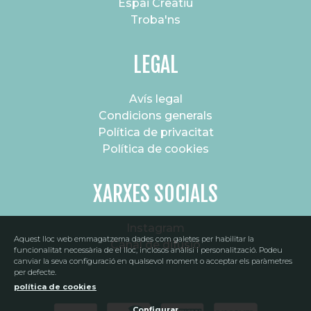
Espai Creatiu
Troba'ns
LEGAL
Avís legal
Condicions generals
Política de privacitat
Política de cookies
XARXES SOCIALS
Instagram
Aquest lloc web emmagatzema dades com galetes per habilitar la
Canal de difusió
funcionalitat necessària de el lloc, inclosos anàlisi i personalització. Podeu
canviar la seva configuració en qualsevol moment o acceptar els paràmetres
per defecte.
política de cookies
Configurar