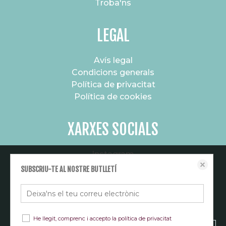
Troba'ns
LEGAL
Avís legal
Condicions generals
Política de privacitat
Política de cookies
XARXES SOCIALS
Instagram
Aquest lloc web emmagatzema dades com galetes per habilitar la
Canal de difusió
SUBSCRIU-TE AL NOSTRE BUTLLETÍ
funcionalitat necessària de el lloc, inclosos anàlisi i personalització. Podeu
canviar la seva configuració en qualsevol moment o acceptar els paràmetres
per defecte.
política de cookies
Configurar
He llegit, comprenc i accepto la
política de privacitat