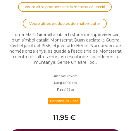
Veure altre productes de la mateixa col·lecció
Veure altres productes del mateix autor
Torna Martí Gironell amb la història de supervivència
d’un símbol català: Montserrat.Quan esclata la Guerra
Civil el juliol del 1936, el jove orfe Benet Nomdedéu, de
només onze anys, es queda a l’escolania de Montserrat
mentre els altres monjos i escolanets abandonen la
muntanya. Sense un altre lloc...
Ancho:
125 cm
Largo:
190 cm
Pes:
175 gr
Disponible en 7 dies
11,95 €