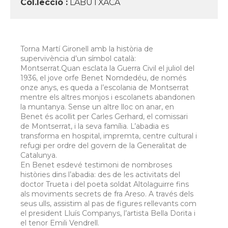
Col.lecció :
LABUTXACA
Torna Martí Gironell amb la història de
supervivència d’un símbol català:
Montserrat.Quan esclata la Guerra Civil el juliol del
1936, el jove orfe Benet Nomdedéu, de només
onze anys, es queda a l’escolania de Montserrat
mentre els altres monjos i escolanets abandonen
la muntanya. Sense un altre lloc on anar, en
Benet és acollit per Carles Gerhard, el comissari
de Montserrat, i la seva família. L’abadia es
transforma en hospital, impremta, centre cultural i
refugi per ordre del govern de la Generalitat de
Catalunya.
En Benet esdevé testimoni de nombroses
històries dins l’abadia: des de les activitats del
doctor Trueta i del poeta soldat Altolaguirre fins
als moviments secrets de fra Areso. A través dels
seus ulls, assistim al pas de figures rellevants com
el president Lluís Companys, l’artista Bella Dorita i
el tenor Emili Vendrell.