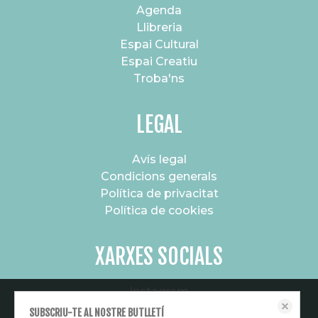
Agenda
Llibreria
Espai Cultural
Espai Creatiu
Troba'ns
LEGAL
Avís legal
Condicions generals
Política de privacitat
Política de cookies
XARXES SOCIALS
Instagram
Aquest lloc web emmagatzema dades com galetes per habilitar la
Canal de difusió
SUBSCRIU-TE AL NOSTRE BUTLLETÍ
funcionalitat necessària de el lloc, inclosos anàlisi i personalització. Podeu