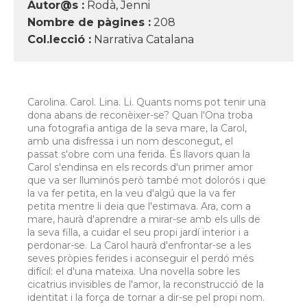
Autor@s :
Rodà, Jenni
Nombre de pàgines :
208
Col.lecció :
Narrativa Catalana
Carolina. Carol. Lina. Li. Quants noms pot tenir una
dona abans de reconèixer-se? Quan l'Ona troba
una fotografia antiga de la seva mare, la Carol,
amb una disfressa i un nom desconegut, el
passat s'obre com una ferida. És llavors quan la
Carol s'endinsa en els records d'un primer amor
que va ser lluminós però també mot dolorós i que
la va fer petita, en la veu d'algú que la va fer
petita mentre li deia que l'estimava. Ara, com a
mare, haurà d'aprendre a mirar-se amb els ulls de
la seva filla, a cuidar el seu propi jardí interior i a
perdonar-se. La Carol haurà d'enfrontar-se a les
seves pròpies ferides i aconseguir el perdó més
difícil: el d'una mateixa. Una novel·la sobre les
cicatrius invisibles de l'amor, la reconstrucció de la
identitat i la força de tornar a dir-se pel propi nom.