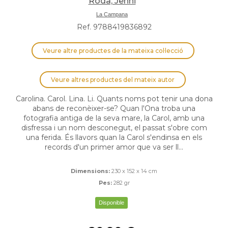
Rodà, Jenni
La Campana
Ref. 9788419836892
Veure altre productes de la mateixa col·lecció
Veure altres productes del mateix autor
Carolina. Carol. Lina. Li. Quants noms pot tenir una dona
abans de reconèixer-se? Quan l'Ona troba una
fotografia antiga de la seva mare, la Carol, amb una
disfressa i un nom desconegut, el passat s'obre com
una ferida. És llavors quan la Carol s'endinsa en els
records d'un primer amor que va ser ll...
Dimensions:
230 x 152 x 14 cm
Pes:
282 gr
Disponible