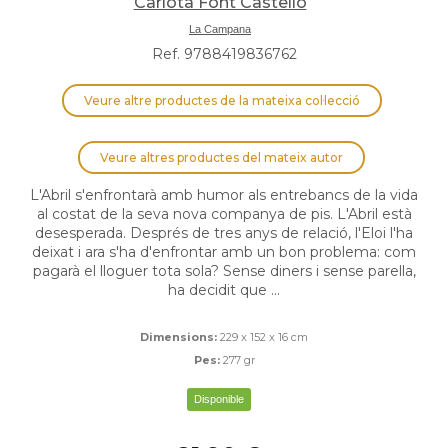
Carlota Font Castelló
La Campana
Ref. 9788419836762
Veure altre productes de la mateixa col·lecció
Veure altres productes del mateix autor
L'Abril s'enfrontarà amb humor als entrebancs de la vida
al costat de la seva nova companya de pis. L'Abril està
desesperada. Després de tres anys de relació, l'Eloi l'ha
deixat i ara s'ha d'enfrontar amb un bon problema: com
pagarà el lloguer tota sola? Sense diners i sense parella,
ha decidit que ...
Dimensions:
229 x 152 x 16 cm
Pes:
277 gr
Disponible