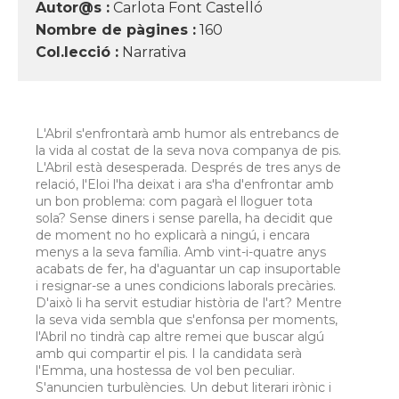
Autor@s :
Carlota Font Castelló
Nombre de pàgines :
160
Col.lecció :
Narrativa
L'Abril s'enfrontarà amb humor als entrebancs de
la vida al costat de la seva nova companya de pis.
L'Abril està desesperada. Després de tres anys de
relació, l'Eloi l'ha deixat i ara s'ha d'enfrontar amb
un bon problema: com pagarà el lloguer tota
sola? Sense diners i sense parella, ha decidit que
de moment no ho explicarà a ningú, i encara
menys a la seva família. Amb vint-i-quatre anys
acabats de fer, ha d'aguantar un cap insuportable
i resignar-se a unes condicions laborals precàries.
D'això li ha servit estudiar història de l'art? Mentre
la seva vida sembla que s'enfonsa per moments,
l'Abril no tindrà cap altre remei que buscar algú
amb qui compartir el pis. I la candidata serà
l'Emma, una hostessa de vol ben peculiar.
S'anuncien turbulències. Un debut literari irònic i