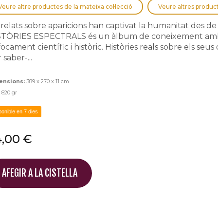
Veure altre productes de la mateixa col·lecció
Veure altres produc
 relats sobre aparicions han captivat la humanitat des
TÒRIES ESPECTRALS és un àlbum de coneixement amb il
ocament científic i històric. Històries reals sobre els seu
 saber-...
ensions:
389 x 270 x 11 cm
:
820 gr
ponible en 7 dies
4,00 €
AFEGIR A LA CISTELLA