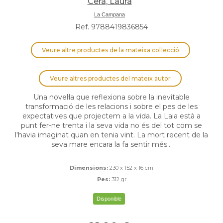
Cera, Laura
La Campana
Ref. 9788419836854
Veure altre productes de la mateixa col·lecció
Veure altres productes del mateix autor
Una novel·la que reflexiona sobre la inevitable
transformació de les relacions i sobre el pes de les
expectatives que projectem a la vida. La Laia està a
punt fer-ne trenta i la seva vida no és del tot com se
l'havia imaginat quan en tenia vint. La mort recent de la
seva mare encara la fa sentir més...
Dimensions:
230 x 152 x 16 cm
Pes:
312 gr
Disponible