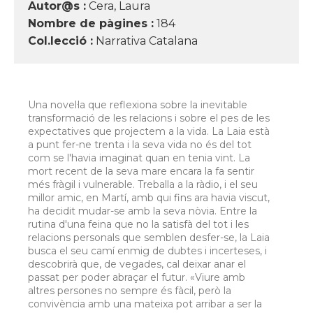
Autor@s :
Cera, Laura
Nombre de pàgines :
184
Col.lecció :
Narrativa Catalana
Una novel·la que reflexiona sobre la inevitable
transformació de les relacions i sobre el pes de les
expectatives que projectem a la vida. La Laia està
a punt fer-ne trenta i la seva vida no és del tot
com se l'havia imaginat quan en tenia vint. La
mort recent de la seva mare encara la fa sentir
més fràgil i vulnerable. Treballa a la ràdio, i el seu
millor amic, en Martí, amb qui fins ara havia viscut,
ha decidit mudar-se amb la seva nòvia. Entre la
rutina d'una feina que no la satisfà del tot i les
relacions personals que semblen desfer-se, la Laia
busca el seu camí enmig de dubtes i incerteses, i
descobrirà que, de vegades, cal deixar anar el
passat per poder abraçar el futur. «Viure amb
altres persones no sempre és fàcil, però la
convivència amb una mateixa pot arribar a ser la