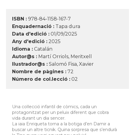
ISBN :
978-84-1158-167-7
Enquadernació :
Tapa dura
Data d'edició :
01/09/2025
Any d'edició :
2025
Idioma :
Catalán
Autor@s :
Martí Orriols, Meritxell
Ilustrador@s :
Salomó Fisa, Xavier
Nombre de pàgines :
72
Número de col.lecció :
02
Una col·lecció infantil de còmics, cada un
protagonitzat per un peluix diferent que cobra
vida durant un dia sencer.
La iaia Enriqueta torna a la botiga d’en Damir a
buscar un altre ticnik. Quina sorpresa que s’endurà