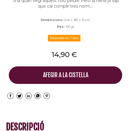
Tina quan vegi aquest nou peluix! Però la nena ja sap
que cal complir tres norm...
Dimensions:
246 x 185 x 10 cm
Pes:
100 gr
Disponible en 7 dies
14,90 €
AFEGIR A LA CISTELLA
DESCRIPCIÓ