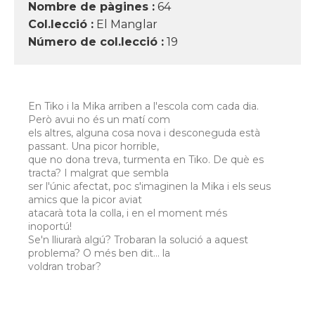
Nombre de pàgines :
64
Col.lecció :
El Manglar
Número de col.lecció :
19
En Tiko i la Mika arriben a l'escola com cada dia.
Però avui no és un matí com
els altres, alguna cosa nova i desconeguda està
passant. Una picor horrible,
que no dona treva, turmenta en Tiko. De què es
tracta? I malgrat que sembla
ser l'únic afectat, poc s'imaginen la Mika i els seus
amics que la picor aviat
atacarà tota la colla, i en el moment més
inoportú!
Se'n lliurarà algú? Trobaran la solució a aquest
problema? O més ben dit… la
voldran trobar?