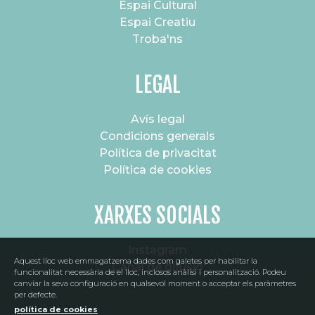
Espai Cultural
Espai Creatiu
Troba'ns
LEGAL
Avís legal
Condicions generals
Política de privacitat
Política de cookies
XARXES SOCIALS
Instagram
Aquest lloc web emmagatzema dades com galetes per habilitar la
Canal de difusió
funcionalitat necessària de el lloc, inclosos anàlisi i personalització. Podeu
canviar la seva configuració en qualsevol moment o acceptar els paràmetres
per defecte.
política de cookies