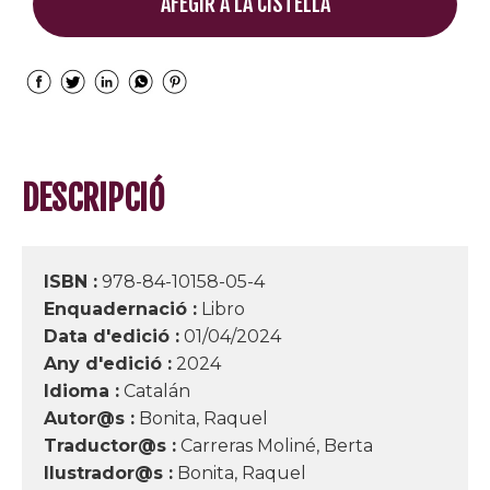
AFEGIR A LA CISTELLA
DESCRIPCIÓ
ISBN :
978-84-10158-05-4
Enquadernació :
Libro
Data d'edició :
01/04/2024
Any d'edició :
2024
Idioma :
Catalán
Autor@s :
Bonita, Raquel
Traductor@s :
Carreras Moliné, Berta
Ilustrador@s :
Bonita, Raquel