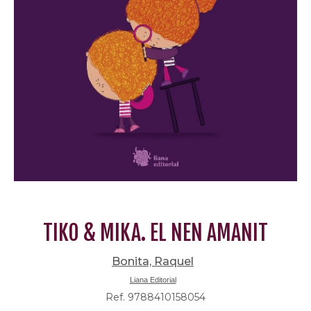
TIKO & MIKA. EL NEN AMANIT
Bonita, Raquel
Liana Editorial
Ref. 9788410158054