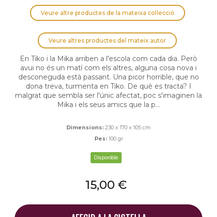
Veure altre productes de la mateixa col·lecció
Veure altres productes del mateix autor
En Tiko i la Mika arriben a l'escola com cada dia. Però
avui no és un matí com els altres, alguna cosa nova i
desconeguda està passant. Una picor horrible, que no
dona treva, turmenta en Tiko. De què es tracta? I
malgrat que sembla ser l'únic afectat, poc s'imaginen la
Mika i els seus amics que la p...
Dimensions:
230 x 170 x 105 cm
Pes:
100 gr
Disponible
15,00 €