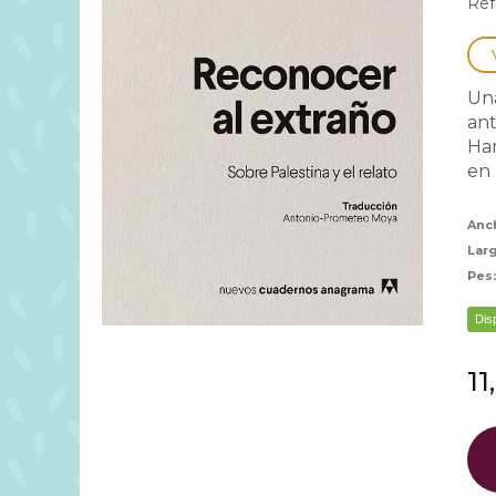
Ref
Una
ant
Ha
en l
Anc
Lar
Pes
Dis
11