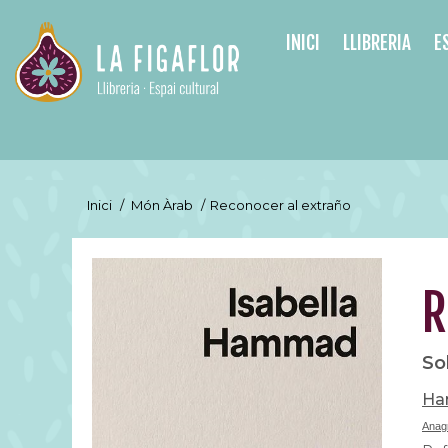
INICI
LLIBRERIA
E
Inici
/
Món Àrab
/
Reconocer al extraño
R
So
Ha
Anag