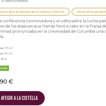
. 9788433946645
Veure altre productes de la mateixa col·lecció
Veure altres produc
 conferencia conmovedora y erudita sobre la lucha palest
es de los ataques que Hamás llevó a cabo en la Franja d
mmad pronunciaba en la Universidad de Columbia una c
a...
ho:
175 cm
go:
105 cm
:
98 gr
ponible
,90 €
AFEGIR A LA CISTELLA