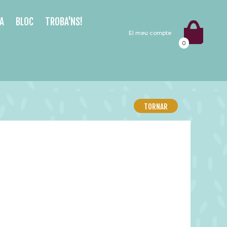
A
BLOC
TROBA'NS!
El meu compte
0
TORNAR