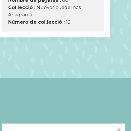
Nombre de pàgines :
88
Col.lecció :
Nuevos cuadernos
Anagrama
Número de col.lecció :
13