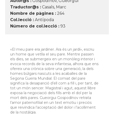
Autor@s :
Gospodínov, Gueorgui
Traductor@s :
Casals, Marc
Nombre de pàgines :
264
Col.lecció :
Antípoda
Número de col.lecció :
93
«El meu pare era jardiner. Ara és un jardí», escriu
un home que vetlla el seu pare. Mentre passen
els dies, se submergeix en un monòleg interior i
evoca records de la seva infantesa, alhora que ens
ofereix una crònica sobre una generació, la dels
homes búlgars nascuts a les acaballes de la
Segona Guerra Mundial. El comiat del pare
significa la desaparició d’ell com a fill i, per tant, de
tot un món sencer. Magistral i agut, aquest llibre
exposa la negociació dels fills amb el dol per la
mort dels pares. Gueorgui Gospodínov retrata
l’amor paternofilial en un text emotiu i preciós
que reivindica l’acceptació del dolor i l’acolliment
de la nostàlgia.