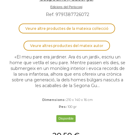
Edicions del Periscopi
Ref. 9791387726072
Veure altre productes de la mateixa col·lecció
Veure altres productes del mateix autor
«El meu pare era jardiner. Ara és un jardí», escriu un
home que vetlla el seu pare. Mentre passen els dies, se
submergeix en un monòleg interior i evoca records de
la seva infantesa, alhora que ens ofereix una crònica
sobre una generació, la dels homes búlgars nascuts a
les acaballes de la Segona Gu...
Dimensions:
210 x 140 x 16 cm
Pes:
100 gr
Disponible