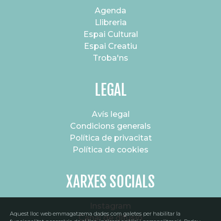
Agenda
Llibreria
Espai Cultural
Espai Creatiu
Troba'ns
LEGAL
Avís legal
Condicions generals
Política de privacitat
Política de cookies
XARXES SOCIALS
Instagram
Aquest lloc web emmagatzema dades com galetes per habilitar la
Canal de difusió
SUBSCRIU-TE AL NOSTRE BUTLLETÍ