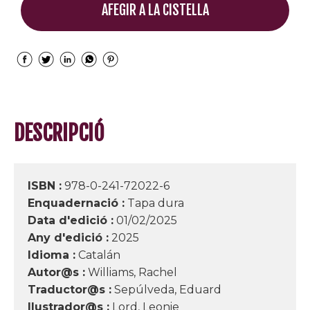
AFEGIR A LA CISTELLA
DESCRIPCIÓ
ISBN :
978-0-241-72022-6
Enquadernació :
Tapa dura
Data d'edició :
01/02/2025
Any d'edició :
2025
Idioma :
Catalán
Autor@s :
Williams, Rachel
Traductor@s :
Sepúlveda, Eduard
Ilustrador@s :
Lord, Leonie