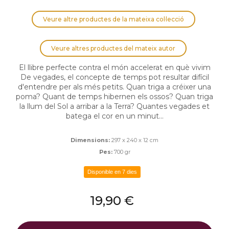
Veure altre productes de la mateixa col·lecció
Veure altres productes del mateix autor
El llibre perfecte contra el món accelerat en què vivim
De vegades, el concepte de temps pot resultar difícil
d'entendre per als més petits. Quan triga a créixer una
poma? Quant de temps hibernen els ossos? Quan triga
la llum del Sol a arribar a la Terra? Quantes vegades et
batega el cor en un minut...
Dimensions:
297 x 240 x 12 cm
Pes:
700 gr
Disponible en 7 dies
19,90 €