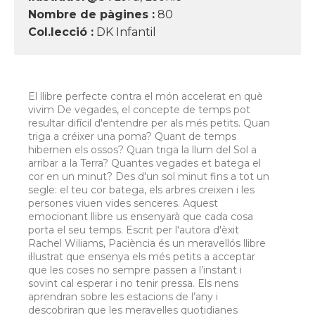
Nombre de pàgines :
80
Col.lecció :
DK Infantil
El llibre perfecte contra el món accelerat en què
vivim De vegades, el concepte de temps pot
resultar difícil d'entendre per als més petits. Quan
triga a créixer una poma? Quant de temps
hibernen els ossos? Quan triga la llum del Sol a
arribar a la Terra? Quantes vegades et batega el
cor en un minut? Des d'un sol minut fins a tot un
segle: el teu cor batega, els arbres creixen i les
persones viuen vides senceres. Aquest
emocionant llibre us ensenyarà que cada cosa
porta el seu temps. Escrit per l'autora d'èxit
Rachel Wiliams, Paciència és un meravellós llibre
il·lustrat que ensenya els més petits a acceptar
que les coses no sempre passen a l’instant i
sovint cal esperar i no tenir pressa. Els nens
aprendran sobre les estacions de l’any i
descobriran que les meravelles quotidianes